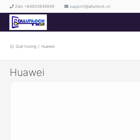
Zalo +84903849849
support@allunlock.vn
Quê hương
/
Huawei
Huawei