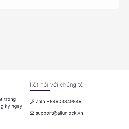
Kết nối với chúng tôi
t trong
Zalo +84903849849
ng ký ngay
support@allunlock.vn